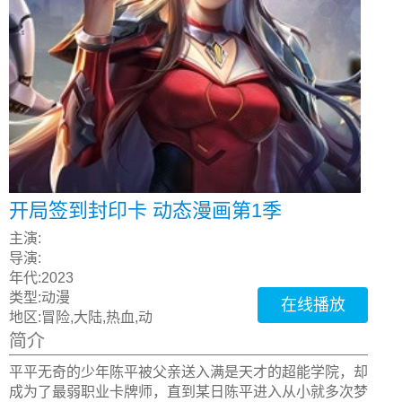
开局签到封印卡 动态漫画第1季
主演:
导演:
年代:
2023
类型:
动漫
在线播放
地区:
冒险,大陆,热血,动
简介
平平无奇的少年陈平被父亲送入满是天才的超能学院，却
成为了最弱职业卡牌师，直到某日陈平进入从小就多次梦