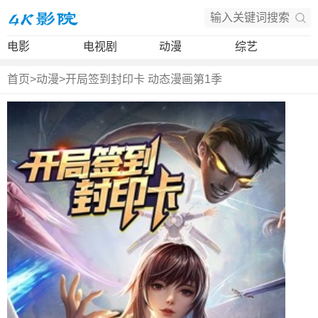
电影
电视剧
动漫
综艺
首页
>
动漫
>
开局签到封印卡 动态漫画第1季