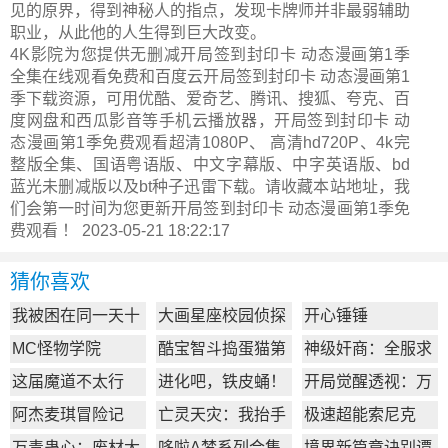
见的原界，得到神秘人的指点，发现卡牌师并非最弱辅助
职业，从此他的人生得到巨大改变。
4K影院为您提供无删减开局签到封印卡 动态漫画第1季
全集在线观看免费和百度云开局签到封印卡 动态漫画第1
季下载资源，可用优酷、爱奇艺、腾讯、搜狐、夸克、百
度网盘和西瓜影音等手机云播放器，开局签到封印卡 动
态漫画第1季免费观看超清1080P、 高清hd720P、4k完
整版全集、国语粤语版、中文字幕版、中字英语版、bd
蓝光未删减版以及bt种子迅雷下载。请收藏本站地址，我
们会第一时间为您更新
开局签到封印卡 动态漫画第1季
免
费观看 ！ 2023-05-21 18:22:17
猜你喜欢
我被困在同一天十
大画星座校园侦探
开心锤锤
万年
第2季
MC怪物学院
酷宝智斗捣蛋猫第
神级奸商：全服求
1季
我别薅了
这届魔道不太行
进化吧，铁皮蛹！
开局觉醒透视：万
物皆透,我即无敌
阿杰麦琪冒险记
亡灵天灾：我抬手
极速超能索尼克
百万骨海
万毒蛊心：废材大
哆啦A梦系列合集
境界新篇章诀别谭