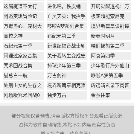
1季
我别薅了
这届魔道不太行
进化吧，铁皮蛹！
开局觉醒透视：万
物皆透,我即无敌
阿杰麦琪冒险记
亡灵天灾：我抬手
极速超能索尼克
百万骨海
万毒蛊心：废材大
哆啦A梦系列合集
境界新篇章诀别谭
小姐杀疯了
篇
高校之神
石纪元第三季
新秦时明月
石纪元第一季
新世纪福音战士剧
咱们裸熊第二季
场版：Q
间谍过家家合集
​关于我转生变成史
阿衰第四季
莱姆这档事第一季
咒术回战合集
排球少年第三季
少年歌行海外仙山
篇
猫总白一航
万古剑神
哆啦A梦第五季
处刑少女的生存之
境界新篇章相克谭
霹雳靖玄录下阕普
道
篇
通话版
剧场版咒术回战0
独步万古
金蚕往事
部分视频仅含预告,请至版权方授权平台观看正版资源
资料为软件自动搜集,本站不对内容真实性负责
暂不接广告，请多包涵！