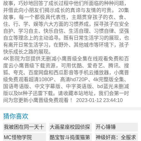
故事，巧妙地回答了成长过程中他们所面临的种种问题，
并借此向小朋友们揭示成长的真谛与友情的可贵。 20集
故事，每一个都极具代表性，主题贯穿孩子的衣、食、
住、行、学、娱等六大方面的习惯养成，探寻孩子在安全
自护、学习自主、快乐自信、生活自理、习惯自律、坚强
自立等理念上的主动追寻。既有日常生活学习的展现，也
有离开日常生活学习，在野外、其他城市等环境下，孩子
快乐成长之路的展现。
4K影院为您提供无删减小鹰晋级全集在线观看免费和百
度云小鹰晋级下载资源，可用优酷、爱奇艺、腾讯、搜
狐、夸克、百度网盘和西瓜影音等手机云播放器，小鹰晋
级免费观看超清1080P、 高清hd720P、4k完整版全集、
国语粤语版、中文字幕版、中字英语版、bd蓝光未删减
版以及bt种子迅雷下载。请收藏本站地址，我们会第一时
间为您更新
小鹰晋级
免费观看 ！ 2023-01-12 23:44:10
猜你喜欢
我被困在同一天十
大画星座校园侦探
开心锤锤
万年
第2季
MC怪物学院
酷宝智斗捣蛋猫第
神级奸商：全服求