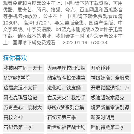
观看免费和百度云公主在上：国师请下轿下载资源，可用
优酷、爱奇艺、腾讯、搜狐、夸克、百度网盘和西瓜影音
等手机云播放器，公主在上：国师请下轿免费观看超清
1080P、 高清hd720P、4k完整版全集、国语粤语版、中
文字幕版、中字英语版、bd蓝光未删减版以及bt种子迅雷
下载。请收藏本站地址，我们会第一时间为您更新
公主在
上：国师请下轿
免费观看 ！ 2023-01-19 16:30:38
猜你喜欢
我被困在同一天十
大画星座校园侦探
开心锤锤
万年
第2季
MC怪物学院
酷宝智斗捣蛋猫第
神级奸商：全服求
1季
我别薅了
这届魔道不太行
进化吧，铁皮蛹！
开局觉醒透视：万
物皆透,我即无敌
阿杰麦琪冒险记
亡灵天灾：我抬手
极速超能索尼克
百万骨海
万毒蛊心：废材大
哆啦A梦系列合集
境界新篇章诀别谭
小姐杀疯了
篇
高校之神
石纪元第三季
新秦时明月
石纪元第一季
新世纪福音战士剧
咱们裸熊第二季