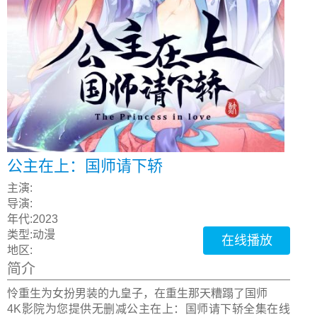
公主在上：国师请下轿
主演:
导演:
年代:
2023
类型:
动漫
在线播放
地区:
简介
怜重生为女扮男装的九皇子，在重生那天糟蹋了国师
4K影院为您提供无删减公主在上：国师请下轿全集在线