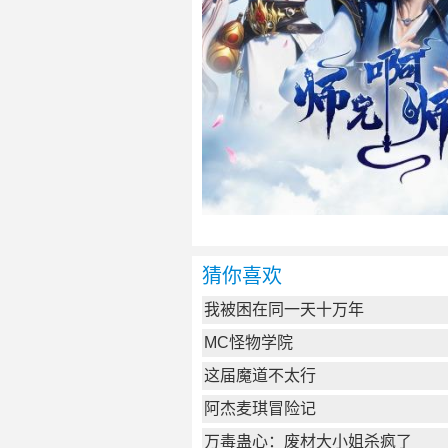
猜你喜欢
我被困在同一天十万年
MC怪物学院
这届魔道不太行
阿杰麦琪冒险记
万毒蛊心：废材大小姐杀疯了