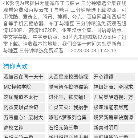
4K影院为您提供无删减布丁与糖豆 三分钟精选全集在线
观看免费和百度云布丁与糖豆 三分钟精选下载资源，可
用优酷、爱奇艺、腾讯、搜狐、夸克、百度网盘和西瓜影
音等手机云播放器，布丁与糖豆 三分钟精选免费观看超
清1080P、 高清hd720P、4k完整版全集、国语粤语版、
中文字幕版、中字英语版、bd蓝光未删减版以及bt种子迅
雷下载。请收藏本站地址，我们会第一时间为您更新
布丁
与糖豆 三分钟精选
免费观看 ！ 2023-08-08 11:43:13
猜你喜欢
我被困在同一天十
大画星座校园侦探
开心锤锤
万年
第2季
MC怪物学院
酷宝智斗捣蛋猫第
神级奸商：全服求
1季
我别薅了
这届魔道不太行
进化吧，铁皮蛹！
开局觉醒透视：万
物皆透,我即无敌
阿杰麦琪冒险记
亡灵天灾：我抬手
极速超能索尼克
百万骨海
万毒蛊心：废材大
哆啦A梦系列合集
境界新篇章诀别谭
小姐杀疯了
篇
高校之神
石纪元第三季
新秦时明月
石纪元第一季
新世纪福音战士剧
咱们裸熊第二季