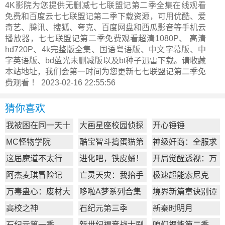
4K影院为您提供无删减七七联盟记第二季全集在线观看
免费和百度云七七联盟记第二季下载资源，可用优酷、爱
奇艺、腾讯、搜狐、夸克、百度网盘和西瓜影音等手机云
播放器，七七联盟记第二季免费观看超清1080P、 高清
hd720P、4k完整版全集、国语粤语版、中文字幕版、中
字英语版、bd蓝光未删减版以及bt种子迅雷下载。请收藏
本站地址，我们会第一时间为您更新
七七联盟记第二季
免
费观看 ！ 2023-02-16 22:55:56
猜你喜欢
我被困在同一天十
大画星座校园侦探
开心锤锤
万年
第2季
MC怪物学院
酷宝智斗捣蛋猫第
神级奸商：全服求
1季
我别薅了
这届魔道不太行
进化吧，铁皮蛹！
开局觉醒透视：万
物皆透,我即无敌
阿杰麦琪冒险记
亡灵天灾：我抬手
极速超能索尼克
百万骨海
万毒蛊心：废材大
哆啦A梦系列合集
境界新篇章诀别谭
小姐杀疯了
篇
高校之神
石纪元第三季
新秦时明月
石纪元第一季
新世纪福音战士剧
咱们裸熊第二季