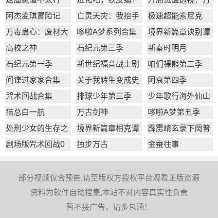
物皆透,我即无敌
阿杰麦琪冒险记
亡灵天灾：我抬手
极速超能索尼克
百万骨海
万毒蛊心：废材大
哆啦A梦系列合集
境界新篇章诀别谭
小姐杀疯了
篇
高校之神
石纪元第三季
新秦时明月
石纪元第一季
新世纪福音战士剧
咱们裸熊第二季
场版：Q
间谍过家家合集
​关于我转生变成史
阿衰第四季
莱姆这档事第一季
咒术回战合集
排球少年第三季
少年歌行海外仙山
篇
猫总白一航
万古剑神
哆啦A梦第五季
处刑少女的生存之
境界新篇章相克谭
霹雳靖玄录下阕普
道
篇
通话版
剧场版咒术回战0
独步万古
金蚕往事
部分视频仅含预告,请至版权方授权平台观看正版资源
资料为软件自动搜集,本站不对内容真实性负责
暂不接广告，请多包涵！