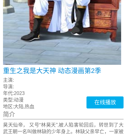
重生之我是大天神 动态漫画第2季
主演:
导演:
年代:
2023
类型:
动漫
在线播放
地区:
大陆,热血
简介
昊天仙帝， 又号“林昊天”,被人陷害轮回后，转世到了大
武王朝一名叫做林缺的少年身上。林缺父亲早亡，一家被