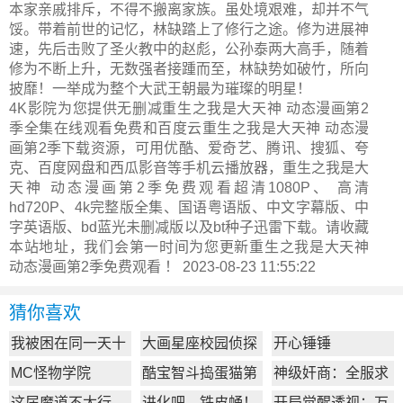
本家亲戚排斥，不得不搬离家族。虽处境艰难，却并不气
馁。带着前世的记忆，林缺踏上了修行之途。修为进展神
速，先后击败了圣火教中的赵彪，公孙泰两大高手，随着
修为不断上升，无数强者接踵而至，林缺势如破竹，所向
披靡！一举成为整个大武王朝最为璀璨的明星！
4K影院为您提供无删减重生之我是大天神 动态漫画第2
季全集在线观看免费和百度云重生之我是大天神 动态漫
画第2季下载资源，可用优酷、爱奇艺、腾讯、搜狐、夸
克、百度网盘和西瓜影音等手机云播放器，重生之我是大
天神 动态漫画第2季免费观看超清1080P、 高清
hd720P、4k完整版全集、国语粤语版、中文字幕版、中
字英语版、bd蓝光未删减版以及bt种子迅雷下载。请收藏
本站地址，我们会第一时间为您更新
重生之我是大天神
动态漫画第2季
免费观看 ！ 2023-08-23 11:55:22
猜你喜欢
我被困在同一天十
大画星座校园侦探
开心锤锤
万年
第2季
MC怪物学院
酷宝智斗捣蛋猫第
神级奸商：全服求
1季
我别薅了
这届魔道不太行
进化吧，铁皮蛹！
开局觉醒透视：万