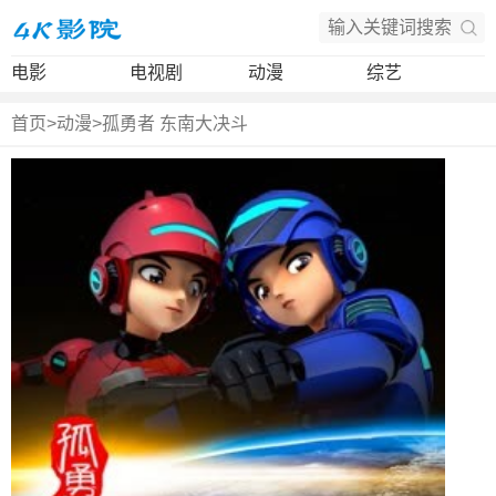
电影
电视剧
动漫
综艺
首页
>
动漫
>
孤勇者 东南大决斗