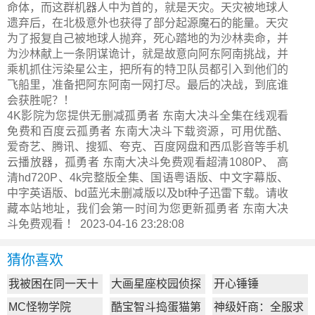
命体，而这群机器人中为首的，就是天灾。天灾被地球人
遗弃后，在北极意外也获得了部分起源魔石的能量。天灾
为了报复自己被地球人抛弃，死心踏地的为沙林卖命，并
为沙林献上一条阴谋诡计，就是故意向阿东阿南挑战，并
乘机抓住污染星公主，把所有的特卫队员都引入到他们的
飞船里，准备把阿东阿南一网打尽。最后的决战，到底谁
会获胜呢？！
4K影院为您提供无删减孤勇者 东南大决斗全集在线观看
免费和百度云孤勇者 东南大决斗下载资源，可用优酷、
爱奇艺、腾讯、搜狐、夸克、百度网盘和西瓜影音等手机
云播放器，孤勇者 东南大决斗免费观看超清1080P、 高
清hd720P、4k完整版全集、国语粤语版、中文字幕版、
中字英语版、bd蓝光未删减版以及bt种子迅雷下载。请收
藏本站地址，我们会第一时间为您更新
孤勇者 东南大决
斗
免费观看 ！ 2023-04-16 23:28:08
猜你喜欢
我被困在同一天十
大画星座校园侦探
开心锤锤
万年
第2季
MC怪物学院
酷宝智斗捣蛋猫第
神级奸商：全服求