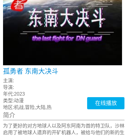
孤勇者 东南大决斗
主演:
导演:
年代:
2023
类型:
动漫
在线播放
地区:
机战,冒险,大陆,热
简介
为了更好的对方地球人以及阿东阿南为首的特卫队，沙林
启用了被地球人遗弃的开矿机器人，被给与他们的新的生