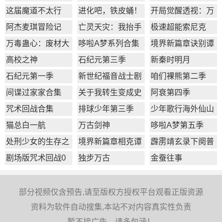
1季
我别薅了
这届魔道不太行
进化吧，铁皮蛹！
开局觉醒透视：万
物皆透,我即无敌
阿杰麦琪冒险记
亡灵天灾：我抬手
极速超能索尼克
百万骨海
万毒蛊心：废材大
哆啦A梦系列合集
境界新篇章诀别谭
小姐杀疯了
篇
高校之神
石纪元第三季
新秦时明月
石纪元第一季
新世纪福音战士剧
咱们裸熊第二季
场版：Q
间谍过家家合集
​关于我转生变成史
阿衰第四季
莱姆这档事第一季
咒术回战合集
排球少年第三季
少年歌行海外仙山
篇
猫总白一航
万古剑神
哆啦A梦第五季
处刑少女的生存之
境界新篇章相克谭
霹雳靖玄录下阕普
道
篇
通话版
剧场版咒术回战0
独步万古
金蚕往事
部分视频仅含预告,请至版权方授权平台观看正版资源
资料为软件自动搜集,本站不对内容真实性负责
暂不接广告，请多包涵！