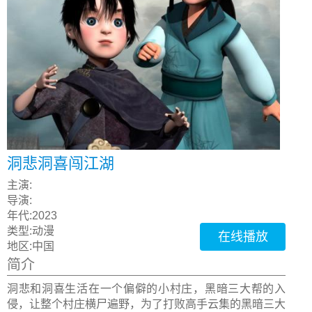
洞悲洞喜闯江湖
主演:
导演:
年代:
2023
类型:
动漫
在线播放
地区:
中国
简介
洞悲和洞喜生活在一个偏僻的小村庄，黑暗三大帮的入
侵，让整个村庄横尸遍野，为了打败高手云集的黑暗三大