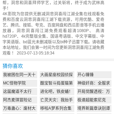
帮，洞悲和洞喜拜师学艺，过关斩将，终于成为武林高
手！
4K影院为您提供无删减洞悲洞喜闯江湖全集在线观看免
费和百度云洞悲洞喜闯江湖下载资源，可用优酷、爱奇
艺、腾讯、搜狐、夸克、百度网盘和西瓜影音等手机云播
放器，洞悲洞喜闯江湖免费观看超清1080P、 高清
hd720P、4k完整版全集、国语粤语版、中文字幕版、中
字英语版、bd蓝光未删减版以及bt种子迅雷下载。请收藏
本站地址，我们会第一时间为您更新
洞悲洞喜闯江湖
免费
观看 ！ 2023-07-13 05:18:34
猜你喜欢
我被困在同一天十
大画星座校园侦探
开心锤锤
万年
第2季
MC怪物学院
酷宝智斗捣蛋猫第
神级奸商：全服求
1季
我别薅了
这届魔道不太行
进化吧，铁皮蛹！
开局觉醒透视：万
物皆透,我即无敌
阿杰麦琪冒险记
亡灵天灾：我抬手
极速超能索尼克
百万骨海
万毒蛊心：废材大
哆啦A梦系列合集
境界新篇章诀别谭