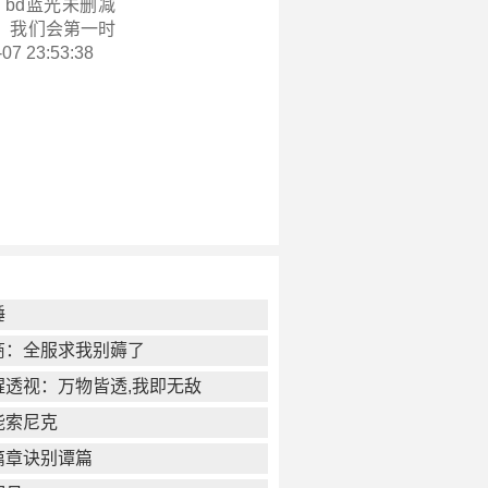
bd蓝光未删减
，我们会第一时
7 23:53:38
锤
商：全服求我别薅了
醒透视：万物皆透,我即无敌
能索尼克
篇章诀别谭篇