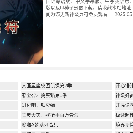
国语粤语版、中文字幕版、中字英语版、
版以及bt种子迅雷下载。请收藏本站地址
间为您更新
神级兵符
免费观看 ！ 2025-05-0
大画星座校园侦探第2季
开心锤
酷宝智斗捣蛋猫第1季
神级奸
进化吧，铁皮蛹！
开局觉
亡灵天灾：我抬手百万骨海
极速超
哆啦A梦系列合集
境界新