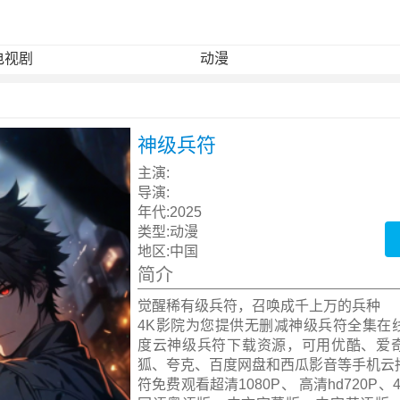
电视剧
动漫
神级兵符
主演:
导演:
年代:
2025
类型:
动漫
地区:
中国
简介
觉醒稀有级兵符，召唤成千上万的兵种
4K影院为您提供无删减神级兵符全集在
度云神级兵符下载资源，可用优酷、爱
狐、夸克、百度网盘和西瓜影音等手机云
符免费观看超清1080P、 高清hd720P