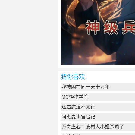
猜你喜欢
我被困在同一天十万年
MC怪物学院
这届魔道不太行
阿杰麦琪冒险记
万毒蛊心：废材大小姐杀疯了