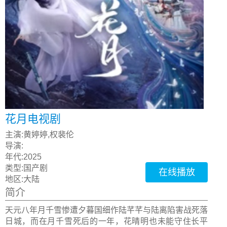
花月电视剧
主演:
黄婷婷,权裴伦
导演:
年代:
2025
类型:
国产剧
在线播放
地区:
大陆
简介
天元八年月千雪惨遭夕暮国细作陆芊芊与陆离陷害战死落
日城，而在月千雪死后的一年，花晴明也未能守住长平