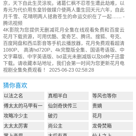
京，天下自此生灵涂炭。诸葛仁枫不忍苍生遭此劫难，以
寿元为代价用东皇铃做媒介使两人重生回天元六年，自此
月千雪、花晴明两人拯救苍生的命运交织在了一起…… -
腾讯视频
4K影院为您提供无删减花月全集在线观看免费和百度云
花月下载资源，可用优酷、爱奇艺、腾讯、搜狐、夸克、
百度网盘和西瓜影音等手机云播放器，花月免费观看超清
1080P、 高清hd720P、4k完整版全集、国语粤语版、中
文字幕版、中字英语版、bd蓝光未删减版以及bt种子迅雷
下载。请收藏本站地址，我们会第一时间为您更新
花月电
视剧全集
免费观看 ！ 2025-06-23 02:58:28
猜你喜欢
以法之名
真相半白
等风也等你
傅太太的马甲有一
仙剑奇侠传三
贵嫡
点多
攻略冷少主
破刃
花月
太太太厉害
尚公主
龙骨焚箱
掌上齐眉
太后有喜
仙人之上