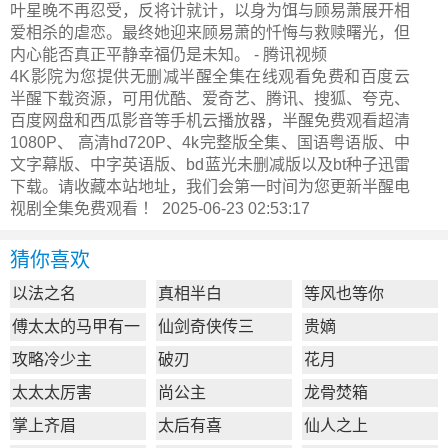
叶星晚不再忍受，反将计就计，以身为饵与顾易萧展开相
爱相杀的虐恋。最终她迎来顾易萧的忏悔与救赎曙光，但
内心能否真正平静幸福仍是未知。 - 腾讯视频
4K影院为您提供无删减半醒全集在线观看免费和百度云
半醒下载资源，可用优酷、爱奇艺、腾讯、搜狐、夸克、
百度网盘和西瓜影音等手机云播放器，半醒免费观看超清
1080P、 高清hd720P、4k完整版全集、国语粤语版、中
文字幕版、中字英语版、bd蓝光未删减版以及bt种子迅雷
下载。请收藏本站地址，我们会第一时间为您更新
半醒电
视剧全集
免费观看 ！ 2025-06-23 02:53:17
猜你喜欢
以法之名
真相半白
等风也等你
傅太太的马甲有一
仙剑奇侠传三
贵嫡
点多
攻略冷少主
破刃
花月
太太太厉害
尚公主
龙骨焚箱
掌上齐眉
太后有喜
仙人之上