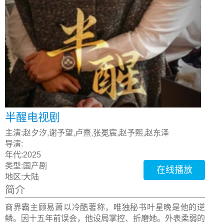
半醒电视剧
主演:
赵夕汐,谢予望,卢熹,张冕宸,赵予熙,赵东泽
导演:
年代:
2025
类型:
国产剧
在线播放
地区:
大陆
简介
商界霸主顾易萧以冷酷著称，唯独秘书叶星晚是他的逆
鳞。因十五年前误会，他设局掌控、折磨她。外表柔弱的