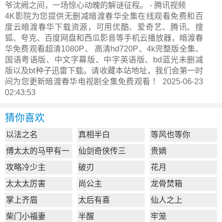
爷沈阙之间，一场惊心动魄的解谜征程。 - 腾讯视频
4K影院为您提供无删减暗渡春华全集在线观看免费和百
度云暗渡春华下载资源，可用优酷、爱奇艺、腾讯、搜
狐、夸克、百度网盘和西瓜影音等手机云播放器，暗渡春
华免费观看超清1080P、 高清hd720P、4k完整版全集、
国语粤语版、中文字幕版、中字英语版、bd蓝光未删减
版以及bt种子迅雷下载。请收藏本站地址，我们会第一时
间为您更新
暗渡春华电视剧全集
免费观看 ！ 2025-06-23
02:43:53
猜你喜欢
以法之名
真相半白
等风也等你
傅太太的马甲有一
仙剑奇侠传三
贵嫡
点多
攻略冷少主
破刃
花月
太太太厉害
尚公主
龙骨焚箱
掌上齐眉
太后有喜
仙人之上
柴门小福妻
半醒
牢笼