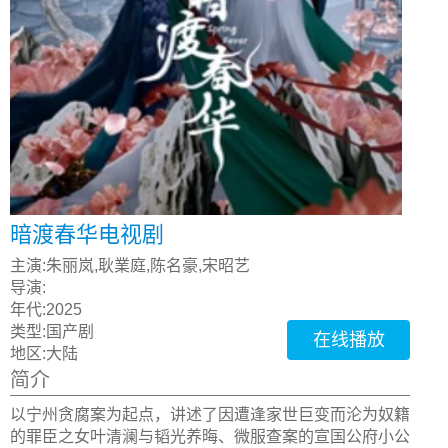
暗渡春华电视剧
主演:
朱丽岚,耿業庭,陈名豪,宋昭艺
导演:
年代:
2025
类型:
国产剧
在线播放
地区:
大陆
简介
以宁州贪腐案为起点，讲述了因遭逢家世巨变而沦为奴籍
的罪臣之女叶清澜与韬光养晦、微服查案的宣国公府小公