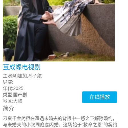
茧成蝶电视剧
主演:
明加加,孙子航
导演:
年代:
2025
类型:
国产剧
在线播放
地区:
大陆
简介
刁蛮千金简橙在遭遇未婚夫的背叛中一怒之下解除婚约，
与未婚夫的小叔周庭宴闪婚。这场始于“救命之恩”的契约