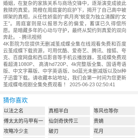
婚姻，在复杂的家族关系与商场交锋中，逐渐演变成彼此
救赎的真爱。简橙在周庭宴的庇护下，揭开了自己高中被
绑架的真相，从任性娇蛮的“疯月亮”蜕变为独立清醒的“女
王”。周庭宴则是以报恩为名的偏爱，蓄谋已久得偿所
愿。是暗藏多年的心动与守护，最终从契约到真爱的双向
奔赴。 - 腾讯视频
4K影院为您提供无删减茧成蝶全集在线观看免费和百度
云茧成蝶下载资源，可用优酷、爱奇艺、腾讯、搜狐、夸
克、百度网盘和西瓜影音等手机云播放器，茧成蝶免费观
看超清1080P、 高清hd720P、4k完整版全集、国语粤语
版、中文字幕版、中字英语版、bd蓝光未删减版以及bt种
子迅雷下载。请收藏本站地址，我们会第一时间为您更新
茧成蝶电视剧全集
免费观看 ！ 2025-06-23 02:50:41
猜你喜欢
以法之名
真相半白
等风也等你
傅太太的马甲有一
仙剑奇侠传三
贵嫡
点多
攻略冷少主
破刃
花月