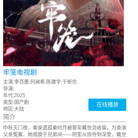
牢笼电视剧
主演:
李百惠,何昶希,陈建宇,于昕仡
导演:
年代:
2025
类型:
国产剧
在线播放
地区:
大陆
简介
中秋灭门夜，秦家遗孤秦时月被督军戴世尧收留。为查清
父亲冤案，她周旋于兄弟间——阿笙从掠夺到深爱，戴世