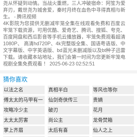
尧从怀疑到动情。当战火重燃，三人冲破宿命：阿笙为爱
弃刃，戴世尧为城舍爱，秦时月终在血色中寻得真相与新
生。 - 腾讯视频
4K影院为您提供无删减牢笼全集在线观看免费和百度云
牢笼下载资源，可用优酷、爱奇艺、腾讯、搜狐、夸克、
百度网盘和西瓜影音等手机云播放器，牢笼免费观看超清
1080P、 高清hd720P、4k完整版全集、国语粤语版、中
文字幕版、中字英语版、bd蓝光未删减版以及bt种子迅雷
下载。请收藏本站地址，我们会第一时间为您更新
牢笼电
视剧全集
免费观看 ！ 2025-06-23 02:52:51
猜你喜欢
以法之名
真相半白
等风也等你
傅太太的马甲有一
仙剑奇侠传三
贵嫡
点多
攻略冷少主
破刃
花月
太太太厉害
尚公主
龙骨焚箱
掌上齐眉
太后有喜
仙人之上