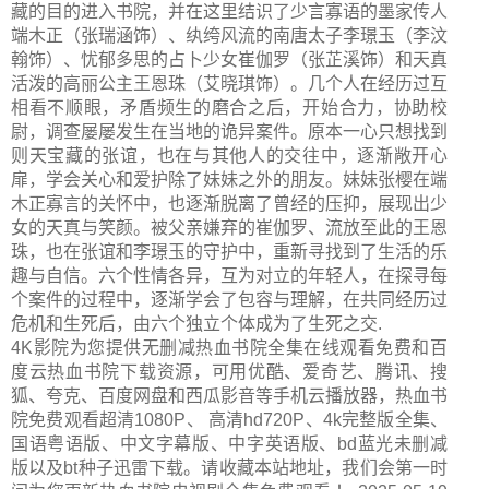
藏的目的进入书院，并在这里结识了少言寡语的墨家传人
端木正（张瑞涵饰）、纨绔风流的南唐太子李璟玉（李汶
翰饰）、忧郁多思的占卜少女崔伽罗（张芷溪饰）和天真
活泼的高丽公主王恩珠（艾晓琪饰）。几个人在经历过互
相看不顺眼，矛盾频生的磨合之后，开始合力，协助校
尉，调查屡屡发生在当地的诡异案件。原本一心只想找到
则天宝藏的张谊，也在与其他人的交往中，逐渐敞开心
扉，学会关心和爱护除了妹妹之外的朋友。妹妹张樱在端
木正寡言的关怀中，也逐渐脱离了曾经的压抑，展现出少
女的天真与笑颜。被父亲嫌弃的崔伽罗、流放至此的王恩
珠，也在张谊和李璟玉的守护中，重新寻找到了生活的乐
趣与自信。六个性情各异，互为对立的年轻人，在探寻每
个案件的过程中，逐渐学会了包容与理解，在共同经历过
危机和生死后，由六个独立个体成为了生死之交.
4K影院为您提供无删减热血书院全集在线观看免费和百
度云热血书院下载资源，可用优酷、爱奇艺、腾讯、搜
狐、夸克、百度网盘和西瓜影音等手机云播放器，热血书
院免费观看超清1080P、 高清hd720P、4k完整版全集、
国语粤语版、中文字幕版、中字英语版、bd蓝光未删减
版以及bt种子迅雷下载。请收藏本站地址，我们会第一时