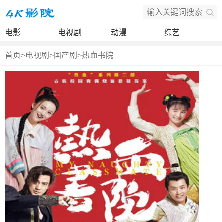
电影
电视剧
动漫
综艺
首页
>
电视剧
>
国产剧
>
热血书院