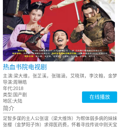
热血书院电视剧
主演:
梁大维，张芷溪，张瑞涵，艾晓琪，李汶翰，金梦
阳子，曲少石
导演:
周琳皓
年代:
2018
类型:
国产剧
在线播放
地区:
大陆
简介
足智多谋的主人公张谊（梁大维饰）为帮体弱多病的妹妹
张樱（金梦阳子饰）求得医药费，怀着寻找传说中则天宝