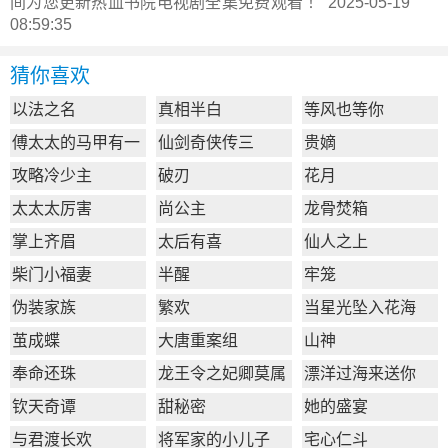
间为您更新
热血书院电视剧全集
免费观看 ！ 2025-05-19
08:59:35
猜你喜欢
以法之名
真相半白
等风也等你
傅太太的马甲有一
仙剑奇侠传三
贵嫡
点多
攻略冷少主
破刃
花月
太太太厉害
尚公主
龙骨焚箱
掌上齐眉
太后有喜
仙人之上
柴门小福妻
半醒
牢笼
伪装家族
繁欢
当星光坠入花海
茧成蝶
大唐重案组
山神
奉命还珠
龙王令之妃卿莫属
漂洋过海来送你
钦天奇谭
甜秘密
她的盛宴
与君渡长欢
将军家的小儿子
宅心仁斗