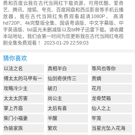
费和百度云我在古代当网红下载资源，可用优酷、爱奇
艺、腾讯、搜狐、夸克、百度网盘和西瓜影音等手机云播
放器，我在古代当网红免费观看超清1080P、 高清
hd720P、4k完整版全集、国语粤语版、中文字幕版、中
字英语版、bd蓝光未删减版以及bt种子迅雷下载。请收藏
本站地址，我们会第一时间为您更新
我在古代当网红电视
剧全集
免费观看 ！ 2023-01-29 22:59:03
猜你喜欢
以法之名
真相半白
等风也等你
傅太太的马甲有一
仙剑奇侠传三
贵嫡
点多
攻略冷少主
破刃
花月
太太太厉害
尚公主
龙骨焚箱
掌上齐眉
太后有喜
仙人之上
柴门小福妻
半醒
牢笼
伪装家族
繁欢
当星光坠入花海