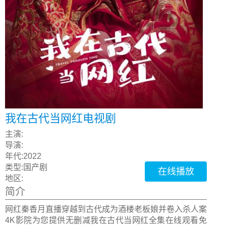
我在古代当网红电视剧
主演:
导演:
年代:
2022
类型:
国产剧
在线播放
地区:
简介
网红秦香月直播穿越到古代成为酒楼老板娘并卷入杀人案
4K影院为您提供无删减我在古代当网红全集在线观看免