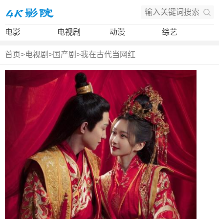
电影
电视剧
动漫
综艺
首页
>
电视剧
>
国产剧
>
我在古代当网红