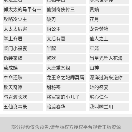
傅太太的马甲有一
仙剑奇侠传三
贵嫡
点多
攻略冷少主
破刃
花月
太太太厉害
尚公主
龙骨焚箱
掌上齐眉
太后有喜
仙人之上
柴门小福妻
半醒
牢笼
伪装家族
繁欢
当星光坠入花海
茧成蝶
大唐重案组
山神
奉命还珠
龙王令之妃卿莫属
漂洋过海来送你
钦天奇谭
甜秘密
她的盛宴
与君渡长欢
将军家的小儿子
宅心仁斗
五仙诡事录
暗渡春华
我叫喻兰川
部分视频仅含预告,请至版权方授权平台观看正版资源