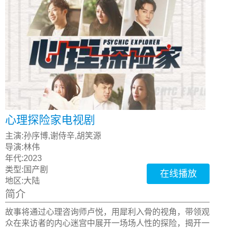
心理探险家电视剧
主演:
孙序博,谢侍辛,胡笑源
导演:
林伟
年代:
2023
类型:
国产剧
在线播放
地区:
大陆
简介
故事将通过心理咨询师卢悦，用犀利入骨的视角，带领观
众在来访者的内心迷宫中展开一场场人性的探险，揭开一