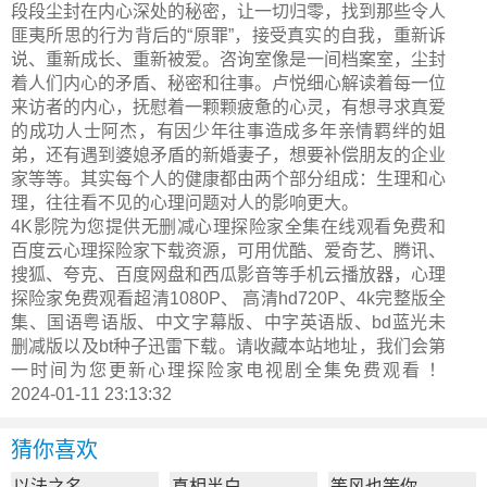
段段尘封在内心深处的秘密，让一切归零，找到那些令人
匪夷所思的行为背后的“原罪”，接受真实的自我，重新诉
说、重新成长、重新被爱。咨询室像是一间档案室，尘封
着人们内心的矛盾、秘密和往事。卢悦细心解读着每一位
来访者的内心，抚慰着一颗颗疲惫的心灵，有想寻求真爱
的成功人士阿杰，有因少年往事造成多年亲情羁绊的姐
弟，还有遇到婆媳矛盾的新婚妻子，想要补偿朋友的企业
家等等。其实每个人的健康都由两个部分组成：生理和心
理，往往看不见的心理问题对人的影响更大。
4K影院为您提供无删减心理探险家全集在线观看免费和
百度云心理探险家下载资源，可用优酷、爱奇艺、腾讯、
搜狐、夸克、百度网盘和西瓜影音等手机云播放器，心理
探险家免费观看超清1080P、 高清hd720P、4k完整版全
集、国语粤语版、中文字幕版、中字英语版、bd蓝光未
删减版以及bt种子迅雷下载。请收藏本站地址，我们会第
一时间为您更新
心理探险家电视剧全集
免费观看 ！
2024-01-11 23:13:32
猜你喜欢
以法之名
真相半白
等风也等你