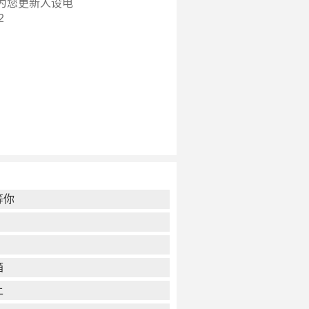
为您更新
人设电
2
等你
箱
上