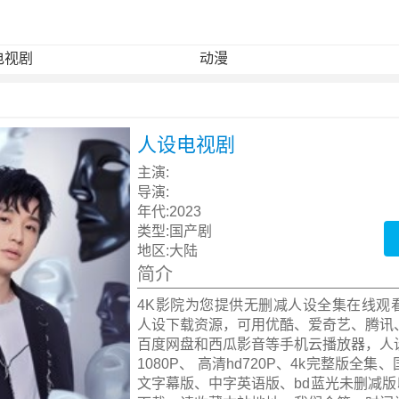
电视剧
动漫
人设电视剧
主演:
导演:
年代:
2023
类型:
国产剧
地区:
大陆
简介
4K影院为您提供无删减人设全集在线观
人设下载资源，可用优酷、爱奇艺、腾讯
百度网盘和西瓜影音等手机云播放器，人
1080P、 高清hd720P、4k完整版全
文字幕版、中字英语版、bd蓝光未删减版