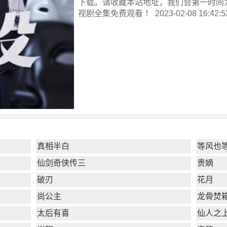
下载。请收藏本站地址，我们会第一时间
视剧全集
免费观看 ！ 2023-02-08 16:42:5
真相半白
等风也
仙剑奇侠传三
贵嫡
破刃
花月
尚公主
龙骨焚
太后有喜
仙人之