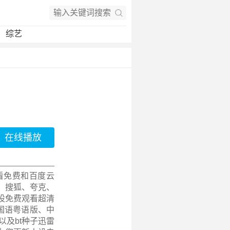
综艺
在线播放
看免费和百度云
、搜狐、夸克、
设免费观看超清
集、国语粤语版、中
以及bt种子迅雷