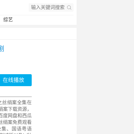
综艺
剧
在线播放
之丝绢案全集在
绢案下载资源，
百度网盘和西瓜
丝绢案免费观看
版全集、国语粤语