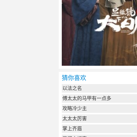
猜你喜欢
以法之名
傅太太的马甲有一点多
攻略冷少主
太太太厉害
掌上齐眉