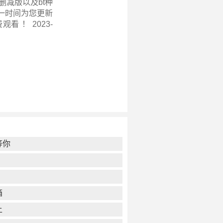
删减版以及bt种
一时间为您更新
观看 ！ 2023-
等你
箱
上