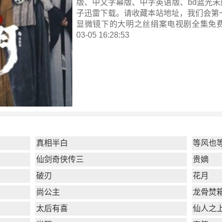
版、中文字幕版、中字英语版、bd蓝光未
子迅雷下载。请收藏本站地址，我们会第
显微镜下的大明之丝绢案电视剧全集
免费
03-05 16:28:53
真相半白
等风也
仙剑奇侠传三
贵嫡
破刃
花月
尚公主
龙骨焚
太后有喜
仙人之