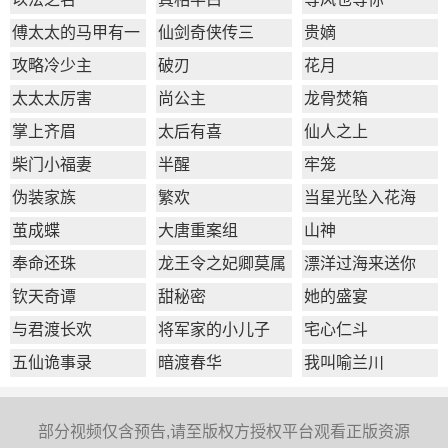
傅太太的马甲有一
仙剑奇侠传三
贵嫡
点多
攻略冷少主
破刃
花月
太太太厉害
尚公主
龙骨焚箱
掌上齐眉
太后有喜
仙人之上
柴门小福妻
半醒
牢笼
伪装家族
繁欢
当星光坠入花海
茧成蝶
大唐重案组
山神
奉命还珠
龙王令之妃卿莫属
漂洋过海来送你
钦天奇谭
甜秘密
她的盛宴
与君渡长欢
将军家的小儿子
宅心仁斗
五仙诡事录
暗渡春华
我叫喻兰川
部分视频仅含预告,请至版权方授权平台观看正版资源