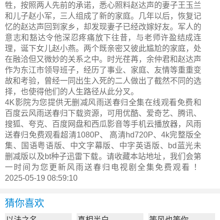
牲，按照两人先前的承诺，悉心照料赵达声的妻子王玉兰
和儿子赵小军，三人组成了新的家庭。几年以后，恢复记
忆的赵达声回到家乡，却发现妻子已经改嫁好友。军人的
意志和豁达令他深忍疼痛放下往昔，与老师许盈结成连
理，诞下女儿赵小燕。两个既亲密又彼此尴尬的家庭，处
在融洽但又微妙的关系之中。时光荏苒，余仲君和赵达声
作为东江市领导班子，经历了事业、家庭、友情等重重变
故和考验，曾经一同出生入死的二人做出了截然不同的选
择，也使得他们的人生路径从此分叉。
4K影院为您提供无删减风雨送春归全集在线观看免费和
百度云风雨送春归下载资源，可用优酷、爱奇艺、腾讯、
搜狐、夸克、百度网盘和西瓜影音等手机云播放器，风雨
送春归免费观看超清1080P、 高清hd720P、4k完整版全
集、国语粤语版、中文字幕版、中字英语版、bd蓝光未
删减版以及bt种子迅雷下载。请收藏本站地址，我们会第
一时间为您更新
风雨送春归电视剧全集
免费观看 ！
2025-05-19 08:59:10
猜你喜欢
以法之名
真相半白
等风也等你