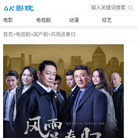
电影
电视剧
动漫
综艺
首页
>
电视剧
>
国产剧
>
风雨送春归