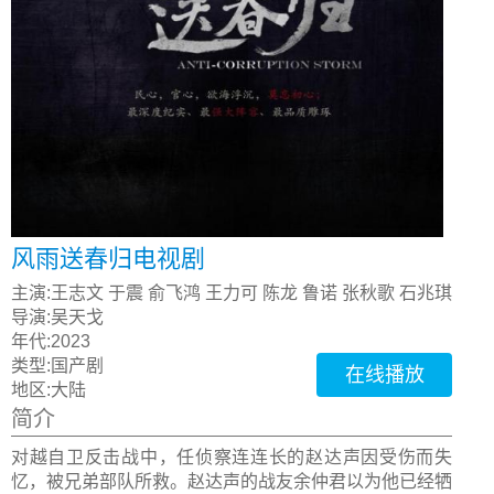
风雨送春归电视剧
主演:
王志文 于震 俞飞鸿 王力可 陈龙 鲁诺 张秋歌 石兆琪
导演:
吴天戈
年代:
2023
类型:
国产剧
在线播放
地区:
大陆
简介
对越自卫反击战中，任侦察连连长的赵达声因受伤而失
忆，被兄弟部队所救。赵达声的战友余仲君以为他已经牺