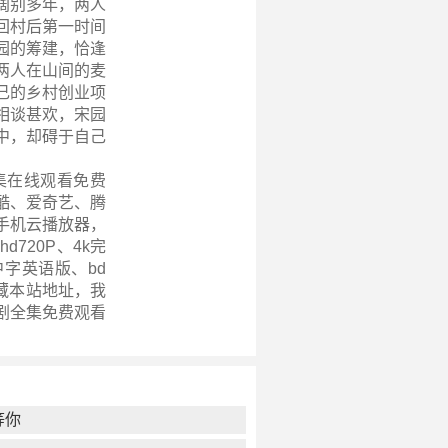
阔别多年，两人
回村后第一时间
园的筹建，恰逢
两人在山间的麦
己的乡村创业项
相谈甚欢，宋园
中，却碍于自己
集在线观看免费
酷、爱奇艺、腾
手机云播放器，
d720P、4k完
字英语版、bd
藏本站地址，我
剧全集
免费观看
等你