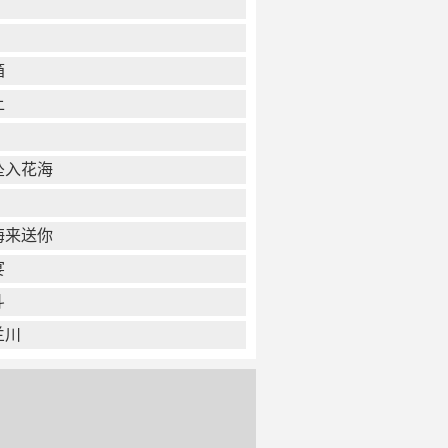
箱
上
坠入花海
海来送你
宴
斗
兰川