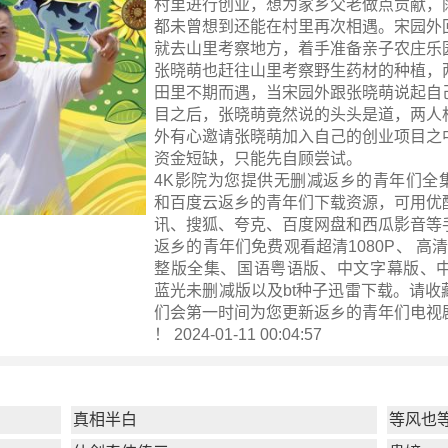
村里进行创业，想为家乡父老做点贡献，
都未曾想到还能在村里再次相遇。宋园外
就去山里考察地方，着手准备亲子农庄乐
张晓萌也赶往山里考察野生药材的种植，
田里不期而遇，当宋园外跟张晓萌说起自
目之后，张晓萌竟然说的头头是道，两人
外有心邀请张晓萌加入自己的创业项目之
资金短缺，只能先自顾尝试。
4K影院为您提供无删减返乡的青年们全
和百度云返乡的青年们下载资源，可用优
讯、搜狐、夸克、百度网盘和西瓜影音等
返乡的青年们免费观看超清1080P、 高清h
整版全集、国语粤语版、中文字幕版、中
蓝光未删减版以及bt种子迅雷下载。请收
们会第一时间为您更新
返乡的青年们电视
！ 2024-01-11 00:04:57
真相半白
等风也