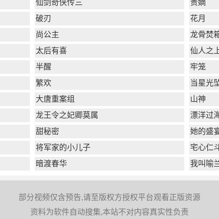
仙剑奇侠传三
贵嫡
破刃
花月
尚公主
龙骨焚
太后有喜
仙人之
半醒
牢笼
繁欢
当星光
大唐重案组
山神
龙王令之妃卿莫属
漂洋过
甜秘密
她的盛
将军家的小儿子
宅心仁
暗渡春华
我叫喻
部分视频仅含预告,请至版权方授权平台观看正版资源
资料为软件自动搜集,本站不对内容真实性负责