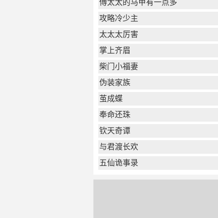
傅太太的马甲有一点多
攻略冷少主
太太太厉害
掌上齐眉
柴门小福妻
伪装家族
茧成蝶
奉命还珠
钦天奇谭
与君渡长欢
五仙诡事录