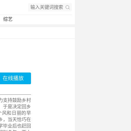
综艺
在线播放
力支持鼓励乡村
，于是决定回乡
个风和日丽的早
乡，当天恰巧在
学毕业后也赶回