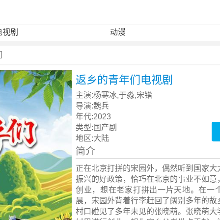
电视剧
动漫
们
返乡的青年们电视剧
主演:
杨寒冰,于淼,宋锴
导演:
魏兵
年代:
2023
类型:
国产剧
地区:
大陆
简介
正在北京打拼的宋园外，偶然听到国家大
振兴的好政策，恰巧在北京的事业不如意
创业，想在老家打拼出一片天地。在一
晨，宋园外背着行李赶回了阔别多年的故
村口碰见了多年未见的张晓萌。张晓萌大