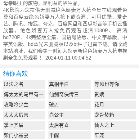
母亲眼里的废物，是利益的牺牲品。
4K影院为您提供无删减绝色娇妻万人抢全集在线观看免
费和百度云绝色娇妻万人抢下载资源，可用优酷、爱奇
艺、腾讯、搜狐、夸克、百度网盘和西瓜影音等手机云播
放器，绝色娇妻万人抢免费观看超清1080P、 高清
hd720P、4k完整版全集、国语粤语版、中文字幕版、中
字英语版、bd蓝光未删减版以及bt种子迅雷下载。请收藏
本站地址，我们会第一时间为您更新
绝色娇妻万人抢电视
剧全集
免费观看 ！ 2024-01-11 00:04:52
猜你喜欢
以法之名
真相半白
等风也等你
傅太太的马甲有一
仙剑奇侠传三
贵嫡
点多
攻略冷少主
破刃
花月
太太太厉害
尚公主
龙骨焚箱
掌上齐眉
太后有喜
仙人之上
柴门小福妻
半醒
牢笼