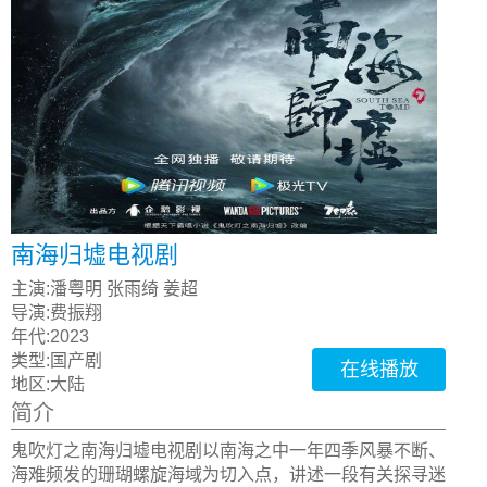
南海归墟电视剧
主演:
潘粤明 张雨绮 姜超
导演:
费振翔
年代:
2023
类型:
国产剧
在线播放
地区:
大陆
简介
鬼吹灯之南海归墟电视剧以南海之中一年四季风暴不断、
海难频发的珊瑚螺旋海域为切入点，讲述一段有关探寻迷