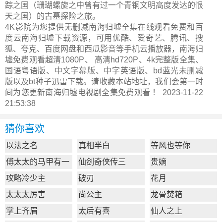
踪之国（珊瑚螺旋之中曾有过一个青铜文明高度发达的恨
天之国）的古墓探险之旅。
4K影院为您提供无删减南海归墟全集在线观看免费和百
度云南海归墟下载资源，可用优酷、爱奇艺、腾讯、搜
狐、夸克、百度网盘和西瓜影音等手机云播放器，南海归
墟免费观看超清1080P、 高清hd720P、4k完整版全集、
国语粤语版、中文字幕版、中字英语版、bd蓝光未删减
版以及bt种子迅雷下载。请收藏本站地址，我们会第一时
间为您更新
南海归墟电视剧全集
免费观看 ！ 2023-11-22
21:53:38
猜你喜欢
以法之名
真相半白
等风也等你
傅太太的马甲有一
仙剑奇侠传三
贵嫡
点多
攻略冷少主
破刃
花月
太太太厉害
尚公主
龙骨焚箱
掌上齐眉
太后有喜
仙人之上