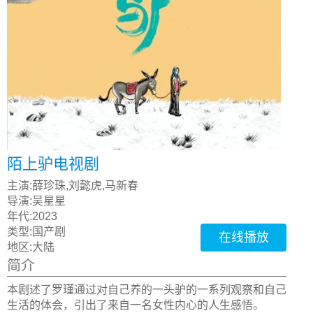
陌上驴电视剧
主演:
薛珍珠,刘懿虎,马新春
导演:
吴星星
年代:
2023
类型:
国产剧
在线播放
地区:
大陆
简介
本剧述了罗瑾通过对自己养的一头驴的一系列观察和自己
生活的体会，引出了来自一名女性内心的人生感悟。