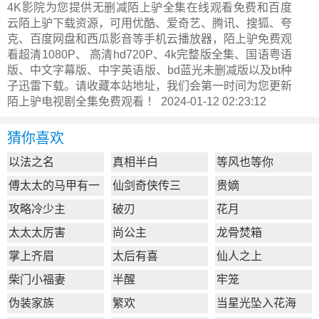
4K影院为您提供无删减陌上驴全集在线观看免费和百度
云陌上驴下载资源，可用优酷、爱奇艺、腾讯、搜狐、夸
克、百度网盘和西瓜影音等手机云播放器，陌上驴免费观
看超清1080P、 高清hd720P、4k完整版全集、国语粤语
版、中文字幕版、中字英语版、bd蓝光未删减版以及bt种
子迅雷下载。请收藏本站地址，我们会第一时间为您更新
陌上驴电视剧全集
免费观看 ！ 2024-01-12 02:23:12
猜你喜欢
以法之名
真相半白
等风也等你
傅太太的马甲有一
仙剑奇侠传三
贵嫡
点多
攻略冷少主
破刃
花月
太太太厉害
尚公主
龙骨焚箱
掌上齐眉
太后有喜
仙人之上
柴门小福妻
半醒
牢笼
伪装家族
繁欢
当星光坠入花海