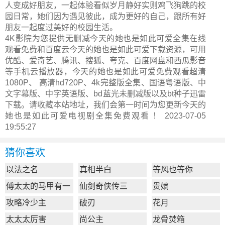
人变成好朋友，一起体验看似岁月静好实则鸡飞狗跳的校
园日常，她们因为遇见彼此，成为更好的自己，跟所有好
朋友一起度过美好的校园生活。
4K影院为您提供无删减今天的她也是如此可爱全集在线
观看免费和百度云今天的她也是如此可爱下载资源，可用
优酷、爱奇艺、腾讯、搜狐、夸克、百度网盘和西瓜影音
等手机云播放器，今天的她也是如此可爱免费观看超清
1080P、 高清hd720P、4k完整版全集、国语粤语版、中
文字幕版、中字英语版、bd蓝光未删减版以及bt种子迅雷
下载。请收藏本站地址，我们会第一时间为您更新
今天的
她也是如此可爱电视剧全集
免费观看 ！ 2023-07-05
19:55:27
猜你喜欢
以法之名
真相半白
等风也等你
傅太太的马甲有一
仙剑奇侠传三
贵嫡
点多
攻略冷少主
破刃
花月
太太太厉害
尚公主
龙骨焚箱