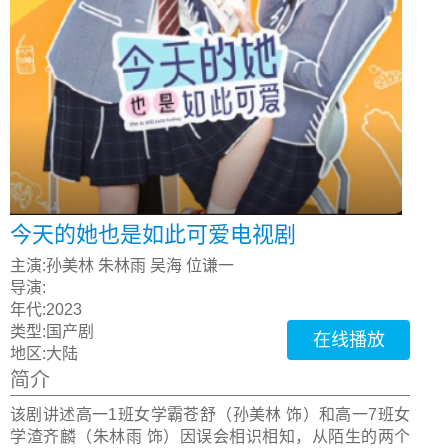
今天的她也是如此可爱电视剧
主演:
孙美林 朱林雨 吴海 位谦一
导演:
年代:
2023
类型:
国产剧
在线播放
地区:
大陆
简介
该剧讲述高一1班女学霸苍舒（孙美林 饰）和高一7班女
学渣齐麟（朱林雨 饰）因误会相识相知，从陌生的两个