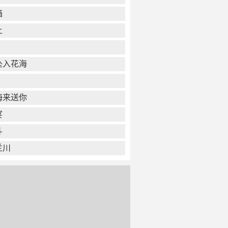
箱
上
坠入花海
海来送你
宴
斗
兰川