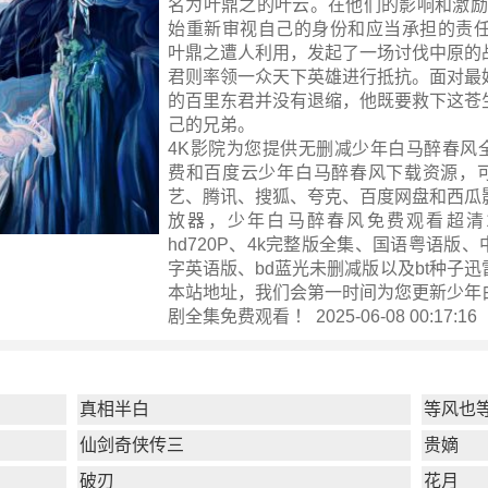
名为叶鼎之的叶云。在他们的影响和激励下
始重新审视自己的身份和应当承担的责任
叶鼎之遭人利用，发起了一场讨伐中原的
君则率领一众天下英雄进行抵抗。面对最
的百里东君并没有退缩，他既要救下这苍
己的兄弟。
4K影院为您提供无删减少年白马醉春风
费和百度云少年白马醉春风下载资源，
艺、腾讯、搜狐、夸克、百度网盘和西瓜
放器，少年白马醉春风免费观看超清10
hd720P、4k完整版全集、国语粤语版
字英语版、bd蓝光未删减版以及bt种子
本站地址，我们会第一时间为您更新
少年
剧全集
免费观看 ！ 2025-06-08 00:17:16
真相半白
等风也
仙剑奇侠传三
贵嫡
破刃
花月