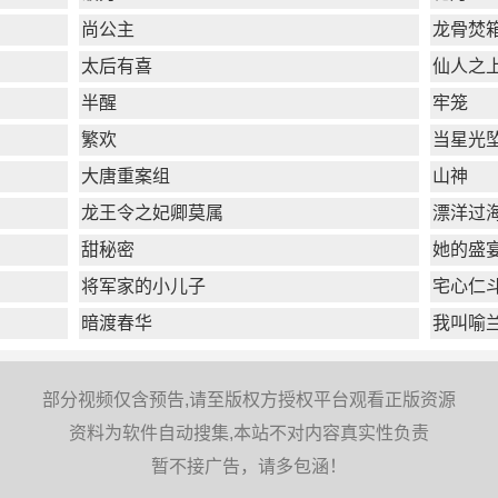
尚公主
龙骨焚
太后有喜
仙人之
半醒
牢笼
繁欢
当星光
大唐重案组
山神
龙王令之妃卿莫属
漂洋过
甜秘密
她的盛
将军家的小儿子
宅心仁
暗渡春华
我叫喻
部分视频仅含预告,请至版权方授权平台观看正版资源
资料为软件自动搜集,本站不对内容真实性负责
暂不接广告，请多包涵！