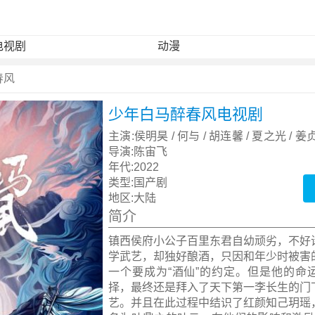
电视剧
动漫
春风
少年白马醉春风电视剧
主演:
侯明昊 / 何与 / 胡连馨 / 夏之光 / 姜
白澍 / 张宸逍 / 陈品延 / 薛八一
导演:
陈宙飞
年代:
2022
类型:
国产剧
地区:
大陆
简介
镇西侯府小公子百里东君自幼顽劣，不好
学武艺，却独好酿酒，只因和年少时被害
一个要成为“酒仙”的约定。但是他的命
择，最终还是拜入了天下第一李长生的门
艺。并且在此过程中结识了红颜知己玥瑶