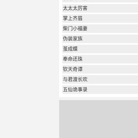
太太太厉害
掌上齐眉
柴门小福妻
伪装家族
茧成蝶
奉命还珠
钦天奇谭
与君渡长欢
五仙诡事录