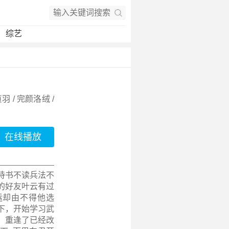
综艺
贞羽 / 完颜洛绒 /
在线播放
诗书不读兵法不
的好友叶云有过
运却由不得他选
下，开始学习武
，重逢了已经改