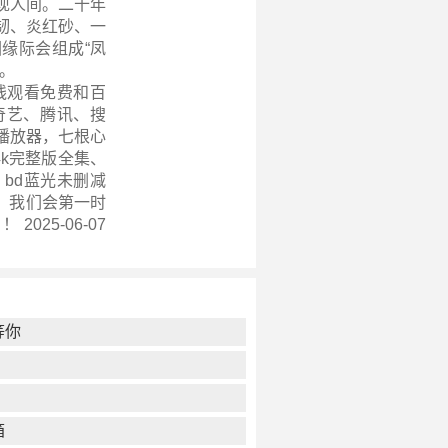
现人间。二十年
韧、炎红砂、一
缘际会组成“凤
。
线观看免费和百
奇艺、腾讯、搜
播放器，七根心
、4k完整版全集、
bd蓝光未删减
，我们会第一时
 2025-06-07
等你
箱