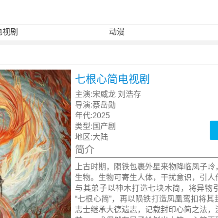
电视剧
动漫
七根心简电视剧
主演:
宋威龙 刘浩存
导演:
蔡岳勋
年代:
2025
类型:
国产剧
地区:
大陆
简介
上古时期，陨铁包裹外星来物降临凤子岭
生物。生物可寄生人体，干扰意识，引人
与其弟子以神木打造七块木简，将异物
“七根心简”，再以陨铁打造凤凰鸾扣将其
志士继承大德遗志，记载封印心简之法，