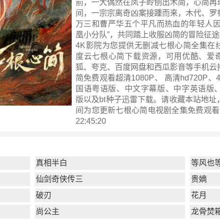
前，一犬偶然在凤子岭刨出木简，心简再
间，一宗宗离奇凶案接踵而来，木代、罗
万三和曹严华五个平凡而热血的年轻人因
凰小分队”，共同踏上收服凶简的冒险征途
4K影院为您提供无删减七根心简全集在
度云七根心简下载资源，可用优酷、爱
狐、夸克、百度网盘和西瓜影音等手机云
简免费观看超清1080P、 高清hd720P
国语粤语版、中文字幕版、中字英语版、
版以及bt种子迅雷下载。请收藏本站地址
间为您更新
七根心简电视剧全集
免费观看 ！
22:45:20
真相半白
等风也
仙剑奇侠传三
贵嫡
破刃
花月
尚公主
龙骨焚