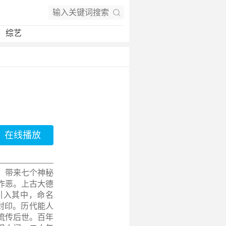
综艺
在线播放
，带来七个神秘
作恶。上古大德
引入其中，命名
封印。历代能人
流传后世。百年