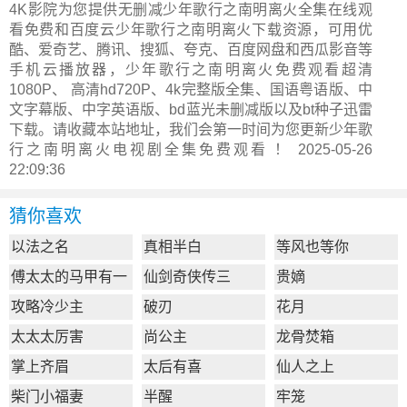
4K影院为您提供无删减少年歌行之南明离火全集在线观
看免费和百度云少年歌行之南明离火下载资源，可用优
酷、爱奇艺、腾讯、搜狐、夸克、百度网盘和西瓜影音等
手机云播放器，少年歌行之南明离火免费观看超清
1080P、 高清hd720P、4k完整版全集、国语粤语版、中
文字幕版、中字英语版、bd蓝光未删减版以及bt种子迅雷
下载。请收藏本站地址，我们会第一时间为您更新
少年歌
行之南明离火电视剧全集
免费观看 ！ 2025-05-26
22:09:36
猜你喜欢
以法之名
真相半白
等风也等你
傅太太的马甲有一
仙剑奇侠传三
贵嫡
点多
攻略冷少主
破刃
花月
太太太厉害
尚公主
龙骨焚箱
掌上齐眉
太后有喜
仙人之上
柴门小福妻
半醒
牢笼